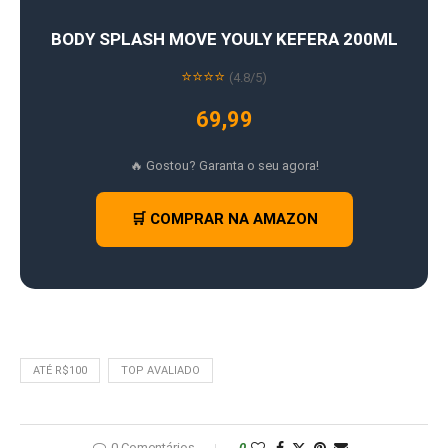
BODY SPLASH MOVE YOULY KEFERA 200ML
⭐⭐⭐⭐
(4.8/5)
69,99
🔥 Gostou? Garanta o seu agora!
🛒 COMPRAR NA AMAZON
ATÉ R$100
TOP AVALIADO
0 Comentários
0