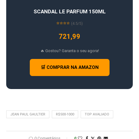
SCANDAL LE PARFUM 150ML
⭐⭐⭐⭐
(4.5/5)
721,99
🔥 Gostou? Garanta o seu agora!
🛒 COMPRAR NA AMAZON
JEAN PAUL GAULTIER
R$500-1000
TOP AVALIADO
0 Comentários
0