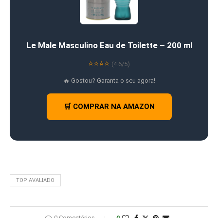
Le Male Masculino Eau de Toilette – 200 ml
⭐⭐⭐⭐
(4.6/5)
🔥 Gostou? Garanta o seu agora!
🛒 COMPRAR NA AMAZON
TOP AVALIADO
0 Comentários
0