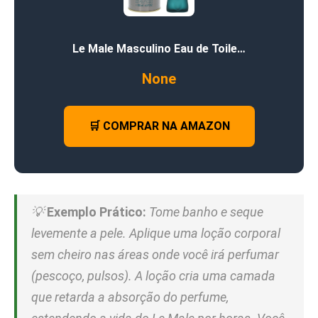
Le Male Masculino Eau de Toile…
None
🛒 COMPRAR NA AMAZON
💡
Exemplo Prático:
Tome banho e seque
levemente a pele. Aplique uma loção corporal
sem cheiro nas áreas onde você irá perfumar
(pescoço, pulsos). A loção cria uma camada
que retarda a absorção do perfume,