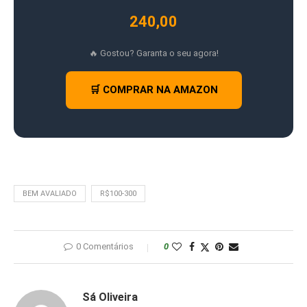
240,00
🔥 Gostou? Garanta o seu agora!
🛒 COMPRAR NA AMAZON
BEM AVALIADO
R$100-300
0 Comentários
0
Sá Oliveira