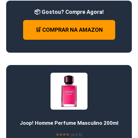
📦 Gostou? Compre Agora!
🛒 COMPRAR NA AMAZON
Joop! Homme Perfume Masculino 200ml
⭐⭐⭐⭐
(4.3/5)