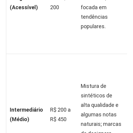
(Acessível)
200
focada em
h
tendências
p
populares.
d
r
f
B
e
p
Mistura de
l
sintéticos de
(
alta qualidade e
Intermediário
R$ 200 a
M
algumas notas
(Médio)
R$ 450
c
naturais; marcas
n