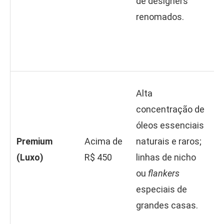
de designers
d
renomados.
E
c
b
E
Alta
l
concentração de
p
óleos essenciais
1
Premium
Acima de
naturais e raros;
P
(Luxo)
R$ 450
linhas de nicho
e
ou
flankers
n
especiais de
e
grandes casas.
s