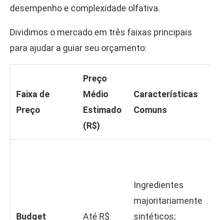
desempenho e complexidade olfativa.
Dividimos o mercado em três faixas principais
para ajudar a guiar seu orçamento:
Preço
Faixa de
Médio
Características
O
Preço
Estimado
Comuns
E
(R$)
B
e
Ingredientes
i
majoritariamente
L
Budget
Até R$
sintéticos;
l