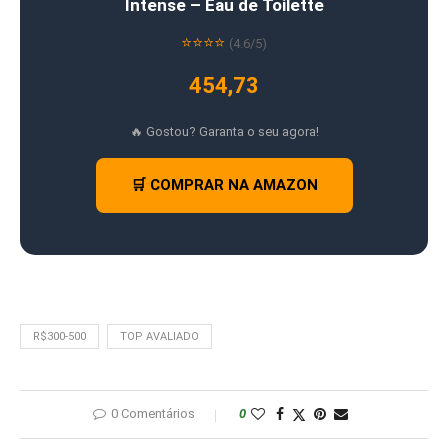
Intense – Eau de Toilette
⭐⭐⭐⭐
(4.6/5)
454,73
🔥 Gostou? Garanta o seu agora!
🛒 COMPRAR NA AMAZON
R$300-500
TOP AVALIADO
0 Comentários
0