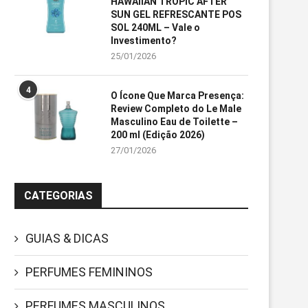
HAWAIIAN TROPIC AFTER
SUN GEL REFRESCANTE POS
SOL 240ML – Vale o
Investimento?
25/01/2026
4
O Ícone Que Marca Presença:
Review Completo do Le Male
Masculino Eau de Toilette –
200 ml (Edição 2026)
27/01/2026
CATEGORIAS
GUIAS & DICAS
PERFUMES FEMININOS
PERFUMES MASCULINOS