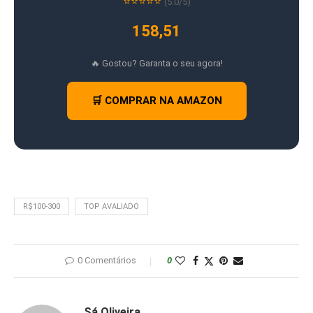
⭐⭐⭐⭐⭐
(5.0/5)
158,51
🔥 Gostou? Garanta o seu agora!
🛒 COMPRAR NA AMAZON
R$100-300
TOP AVALIADO
0 Comentários
0
Sá Oliveira