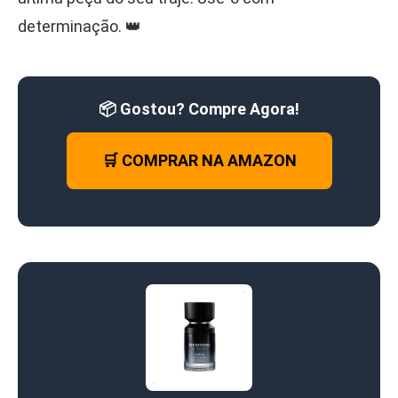
determinação. 👑
📦 Gostou? Compre Agora!
🛒 COMPRAR NA AMAZON