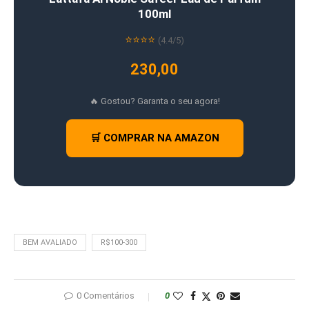
100ml
⭐⭐⭐⭐
(4.4/5)
230,00
🔥 Gostou? Garanta o seu agora!
🛒 COMPRAR NA AMAZON
BEM AVALIADO
R$100-300
0 Comentários
0