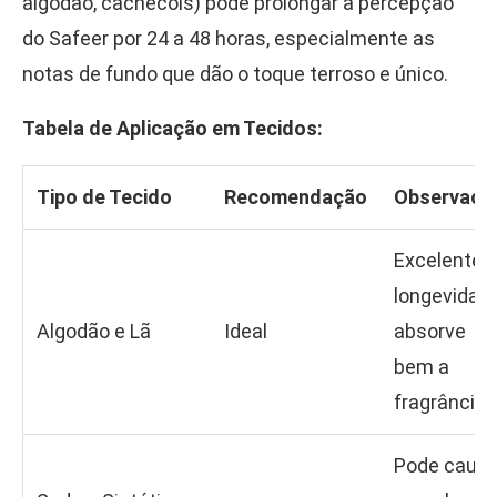
algodão, cachecóis) pode prolongar a percepção
do Safeer por 24 a 48 horas, especialmente as
notas de fundo que dão o toque terroso e único.
Tabela de Aplicação em Tecidos:
Tipo de Tecido
Recomendação
Observaçã
Excelente
longevidade
Algodão e Lã
Ideal
absorve
bem a
fragrância.
Pode causa