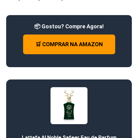
📦 Gostou? Compre Agora!
🛒 COMPRAR NA AMAZON
Lattafa Al Noble Safeer Eau de Parfum