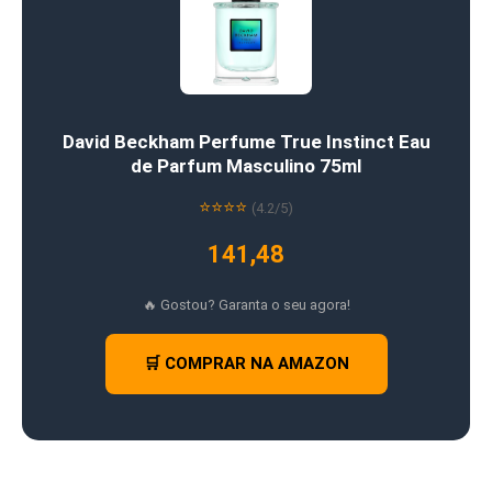
David Beckham Perfume True Instinct Eau
de Parfum Masculino 75ml
⭐⭐⭐⭐
(4.2/5)
141,48
🔥 Gostou? Garanta o seu agora!
🛒 COMPRAR NA AMAZON