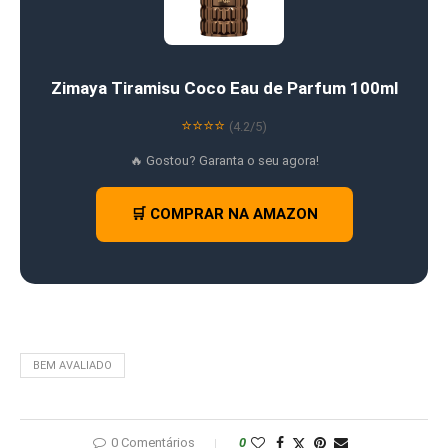
Zimaya Tiramisu Coco Eau de Parfum 100ml
⭐⭐⭐⭐
(4.2/5)
🔥 Gostou? Garanta o seu agora!
🛒 COMPRAR NA AMAZON
BEM AVALIADO
0 Comentários
0