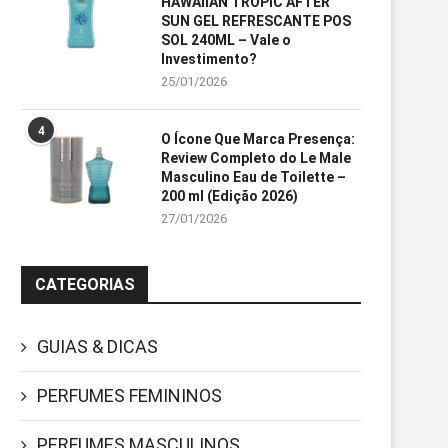
HAWAIIAN TROPIC AFTER
SUN GEL REFRESCANTE POS
SOL 240ML – Vale o
Investimento?
25/01/2026
4
O Ícone Que Marca Presença:
Review Completo do Le Male
Masculino Eau de Toilette –
200 ml (Edição 2026)
27/01/2026
CATEGORIAS
GUIAS & DICAS
PERFUMES FEMININOS
PERFUMES MASCULINOS