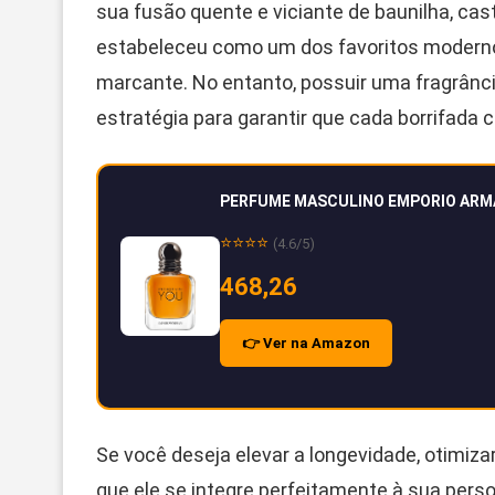
sua fusão quente e viciante de baunilha, cas
estabeleceu como um dos favoritos moderno
marcante. No entanto, possuir uma fragrância
estratégia para garantir que cada borrifada c
PERFUME MASCULINO EMPORIO ARM
⭐⭐⭐⭐
(4.6/5)
468,26
👉 Ver na Amazon
Se você deseja elevar a longevidade, otimiza
que ele se integre perfeitamente à sua perso