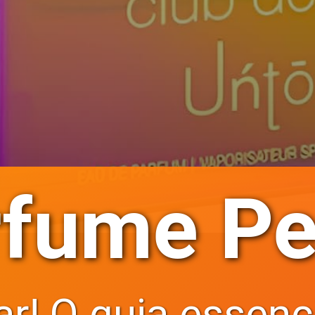
fume Pe
ar! O guia essenc