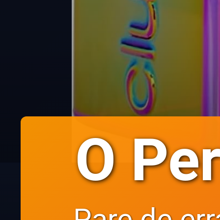
O Per
Pare de err